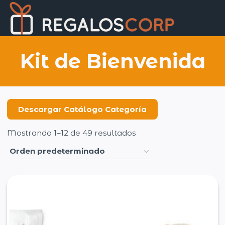
Saltar
Regalo
al
Corp
contenido
Kit de Bienvenida
Descargar Catálogo Categoría
Mostrando 1–12 de 49 resultados