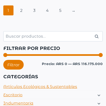
1
2
3
4
5
→
Buscar
Busc
por:
FILTRAR POR PRECIO
P
P
Precio:
ARS 0
—
ARS 116.175.000
Filtrar
m
m
CATEGORÍAS
Artículos Ecológicos & Sustentables
Escritorio
Indumentaria