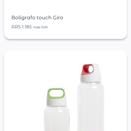
Bolígrafo touch Giro
ARS
1.185
más IVA