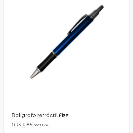
Bolígrafo retráctil Fizz
ARS
1.185
más IVA