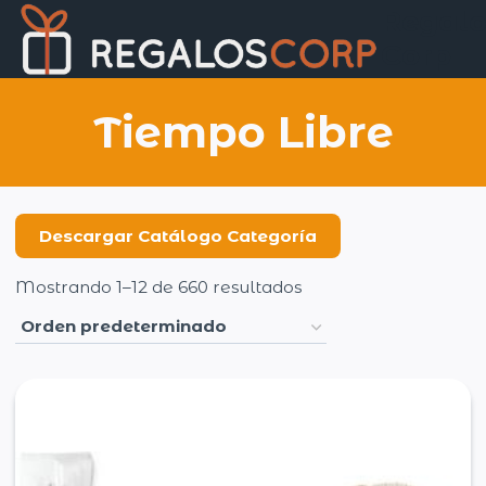
Saltar
Regalo
al
Corp
contenido
Tiempo Libre
Descargar Catálogo Categoría
Mostrando 1–12 de 660 resultados