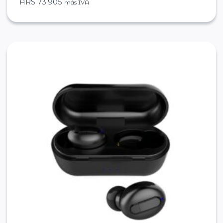
ARS
73.905
más IVA