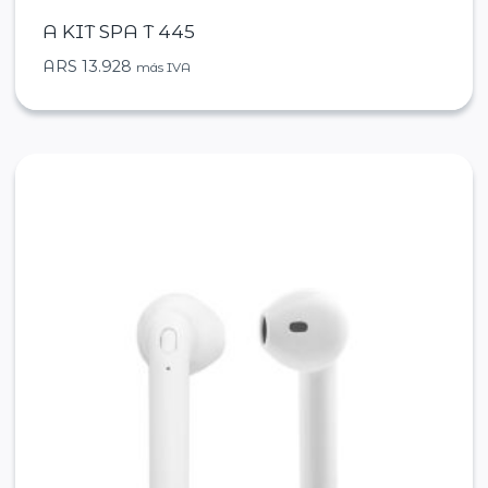
A KIT SPA T 445
ARS
13.928
más IVA