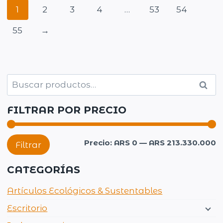
1
2
3
4
…
53
54
55
→
Buscar
Busc
por:
FILTRAR POR PRECIO
P
P
Precio:
ARS 0
—
ARS 213.330.000
Filtrar
m
m
CATEGORÍAS
Artículos Ecológicos & Sustentables
Escritorio