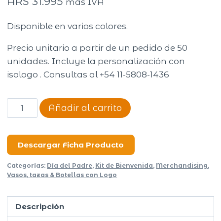
ARS
31.995
más IVA
Disponible en varios colores.
Precio unitario a partir de un pedido de 50
unidades. Incluye la personalización con
isologo . Consultas al +54 11-5808-1436
Botella
Añadir al carrito
Hydra
Go
1200
Descargar Ficha Producto
ml
Categorías:
Día del Padre
,
Kit de Bienvenida
,
Merchandising
,
cantidad
Vasos, tazas & Botellas con Logo
Descripción