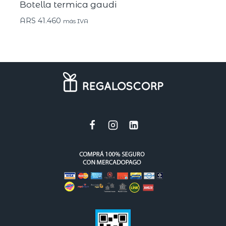
Botella termica gaudi
ARS
41.460
más IVA