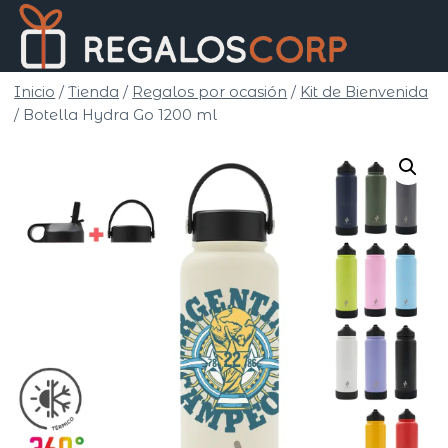
Saltar
Regalo
al
Corp
contenido
Inicio
/
Tienda
/
Regalos por ocasión
/
Kit de Bienvenida
/
Botella Hydra Go 1200 ml