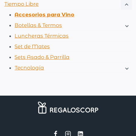
Tiempo Libre
Accesorios para Vino
Botellas & Termos
Luncheras Térmicas
Set de Mates
Sets Asado & Parrilla
Tecnología