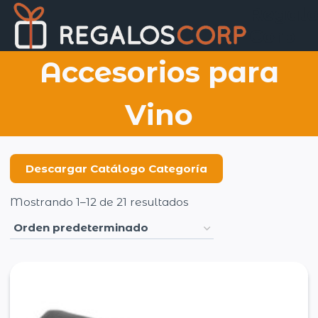
Saltar
Regalo
al
Corp
contenido
Accesorios para
Vino
Descargar Catálogo Categoría
Mostrando 1–12 de 21 resultados