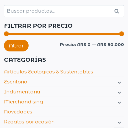
Buscar
Busc
por:
FILTRAR POR PRECIO
P
P
Precio:
ARS 0
—
ARS 90.000
Filtrar
m
m
CATEGORÍAS
Artículos Ecológicos & Sustentables
Escritorio
Indumentaria
Merchandising
Novedades
Regalos por ocasión