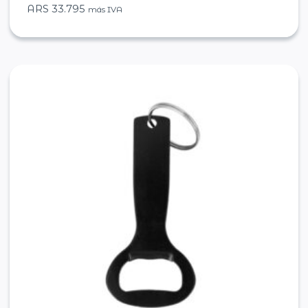
ARS
33.795
más IVA