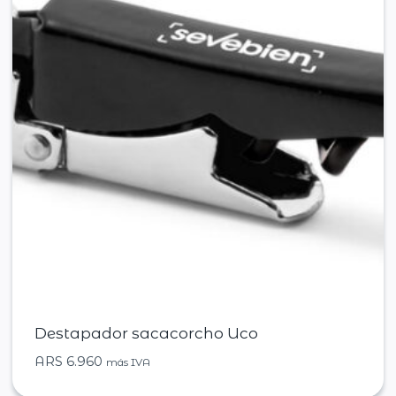
Destapador sacacorcho Uco
ARS
6.960
más IVA