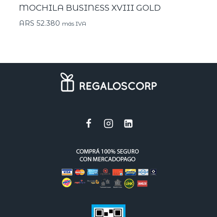
MOCHILA BUSINESS XVIII GOLD
ARS
52.380
más IVA