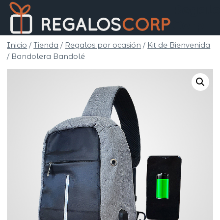
Saltar
Regalo
al
Corp
contenido
Inicio
/
Tienda
/
Regalos por ocasión
/
Kit de Bienvenida
/
Bandolera Bandolé