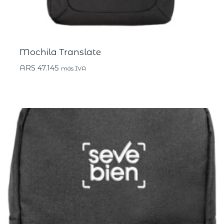
Mochila Translate
ARS
47.145
más IVA