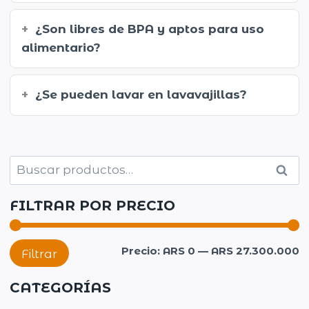
¿Son libres de BPA y aptos para uso
alimentario?
¿Se pueden lavar en lavavajillas?
Buscar
Busc
por:
FILTRAR POR PRECIO
P
P
Precio:
ARS 0
—
ARS 27.300.000
Filtrar
m
m
CATEGORÍAS