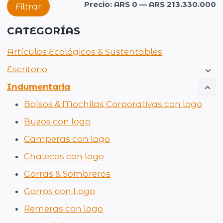
P
P
Precio:
ARS 0
—
ARS 213.330.000
Filtrar
m
m
CATEGORÍAS
Artículos Ecológicos & Sustentables
Escritorio
Indumentaria
Bolsos & Mochilas Corporativas con logo
Buzos con logo
Camperas con logo
Chalecos con logo
Gorras & Sombreros
Gorros con Logo
Remeras con logo