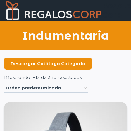
Saltar
Regalo
al
Corp
contenido
Indumentaria
Descargar Catálogo Categoría
Mostrando 1–12 de 340 resultados