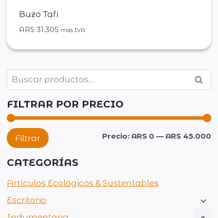
Buzo Tafi
ARS
31.305
más IVA
Buscar
Busc
por:
FILTRAR POR PRECIO
P
P
Precio:
ARS 0
—
ARS 45.000
Filtrar
m
m
CATEGORÍAS
Artículos Ecológicos & Sustentables
Escritorio
Indumentaria