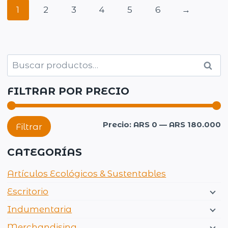
1
2
3
4
5
6
→
Buscar
Busc
por:
FILTRAR POR PRECIO
P
P
Precio:
ARS 0
—
ARS 180.000
Filtrar
m
m
CATEGORÍAS
Artículos Ecológicos & Sustentables
Escritorio
Indumentaria
Merchandising