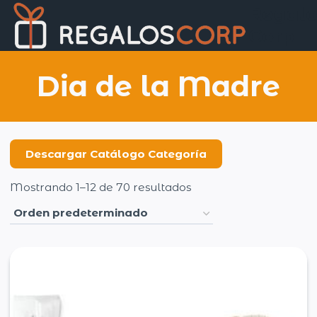
Saltar
Regalo
al
Corp
contenido
Dia de la Madre
Descargar Catálogo Categoría
Mostrando 1–12 de 70 resultados