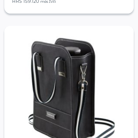
ARS
159.120
más IVA