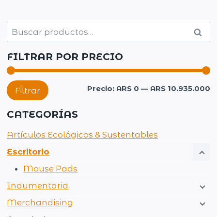
Buscar
Busc
por:
FILTRAR POR PRECIO
P
P
Precio:
ARS 0
—
ARS 10.935.000
Filtrar
m
m
CATEGORÍAS
Artículos Ecológicos & Sustentables
Escritorio
Mouse Pads
Indumentaria
Merchandising