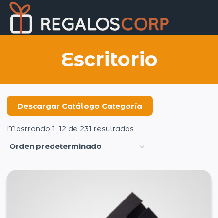
Saltar
Regalo
al
Corp
contenido
Escritorio
Descargar Catálogo Categoría
Mostrando 1–12 de 231 resultados