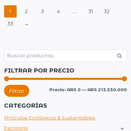
1
2
3
4
…
31
32
33
→
Buscar
Busc
por:
FILTRAR POR PRECIO
P
P
Precio:
ARS 0
—
ARS 213.330.000
Filtrar
m
m
CATEGORÍAS
Artículos Ecológicos & Sustentables
Escritorio