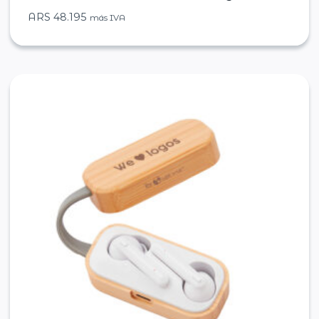
ARS
48.195
más IVA