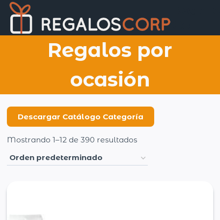
Saltar
Regalo
al
Corp
contenido
Regalos por
ocasión
Descargar Catálogo Categoría
Mostrando 1–12 de 390 resultados