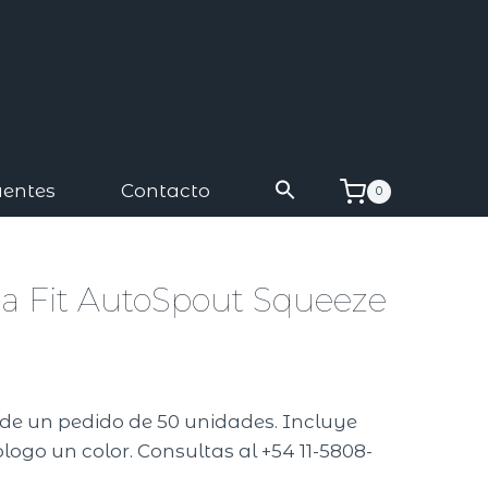
uentes
Contacto
0
la Fit AutoSpout Squeeze
A
r de un pedido de 50 unidades. Incluye
logo un color. Consultas al +54 11-5808-