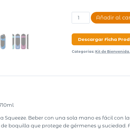
Contigo
Añadir al car
Botella
Fit
AutoSpout
Descargar Ficha Pro
Squeeze
Categorías:
Kit de Bienvenida
cantidad
710ml
ma Squeeze. Beber con una sola mano es fácil con
de boquilla que protege de gérmenes y suciedad. Fr