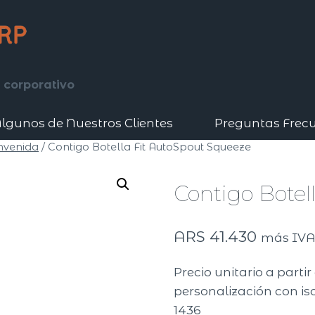
 corporativo
lgunos de Nuestros Clientes
Preguntas Frec
envenida
/
Contigo Botella Fit AutoSpout Squeeze
Contigo Botel
ARS
41.430
más IV
Precio unitario a parti
personalización con iso
1436