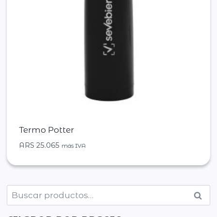
Termo Potter
ARS
25.065
más IVA
Buscar
Busc
por: