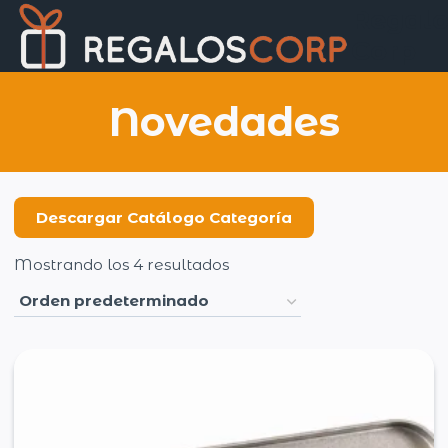
Saltar
Regalo
al
Corp
contenido
Novedades
Descargar Catálogo Categoría
Mostrando los 4 resultados