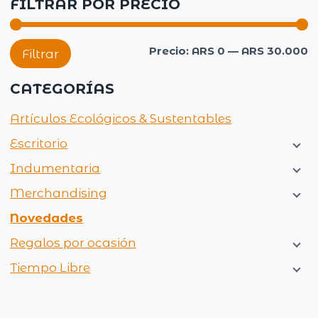
FILTRAR POR PRECIO
P
P
Precio:
ARS 0
—
ARS 30.000
Filtrar
m
m
CATEGORÍAS
Artículos Ecológicos & Sustentables
Escritorio
Indumentaria
Merchandising
Novedades
Regalos por ocasión
Tiempo Libre