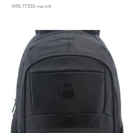
ARS
17.355
más IVA