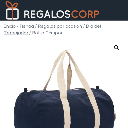
Saltar
Regalo
al
Corp
contenido
Inicio
/
Tienda
/
Regalos por ocasión
/
Día del
Trabajador
/
Bolso Newport