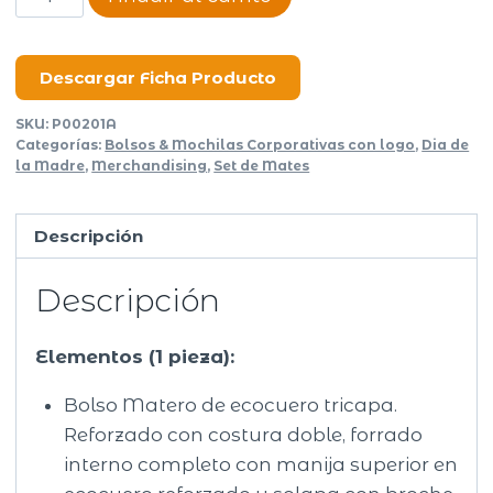
Matero
N°1
Full
Descargar Ficha Producto
cantidad
SKU:
P00201A
Categorías:
Bolsos & Mochilas Corporativas con logo
,
Dia de
la Madre
,
Merchandising
,
Set de Mates
Descripción
Descripción
Elementos (1 pieza):
Bolso Matero de ecocuero tricapa.
Reforzado con costura doble, forrado
interno completo con manija superior en