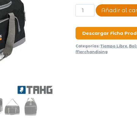
Bolso
Añadir al car
de
viaje
Sheffield
Descargar Ficha Pro
cantidad
Categorías:
Tiempo Libre
,
Bol
Merchandising