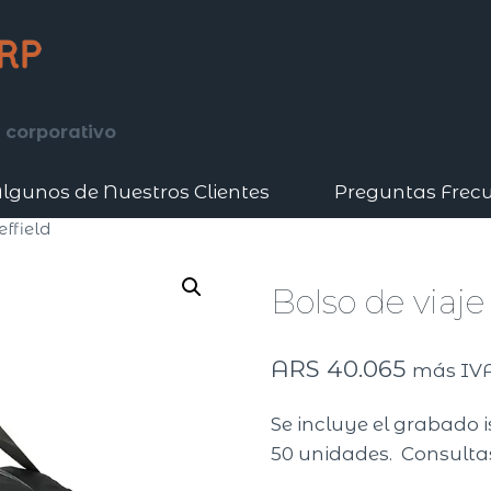
 corporativo
lgunos de Nuestros Clientes
Preguntas Frec
effield
Bolso de viaje
ARS
40.065
más IV
Se incluye el grabado i
50 unidades. Consultas