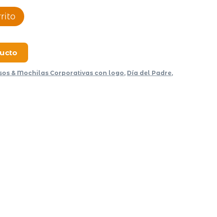
rito
ducto
sos & Mochilas Corporativas con logo
,
Día del Padre
,