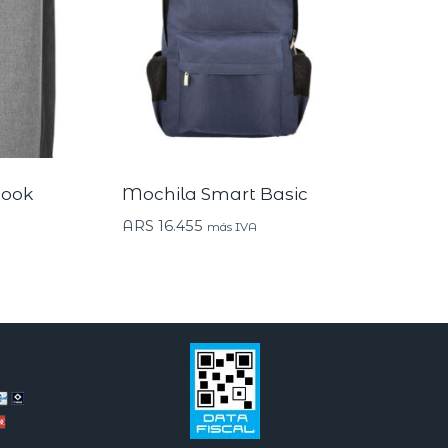
book
Mochila Smart Basic
ARS
16.455
más IVA