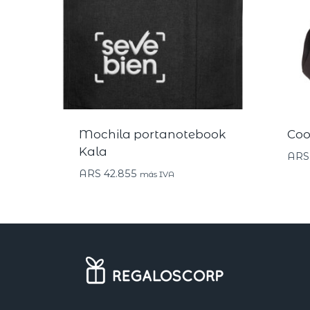
Mochila portanotebook
Coo
Kala
ARS
ARS
42.855
más IVA