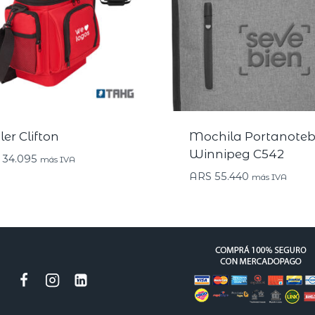
ler Clifton
Mochila Portanote
Winnipeg C542
34.095
más IVA
ARS
55.440
más IVA