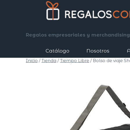
Saltar
al
contenido
Regalos Corp
Regalos empresariales y merchandising
Catálogo
Nosotros
A
Inicio
/
Tienda
/
Tiempo Libre
/
Bolso de viaje Sh