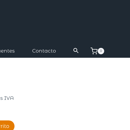
uentes
Contacto
0
s IVA
rito