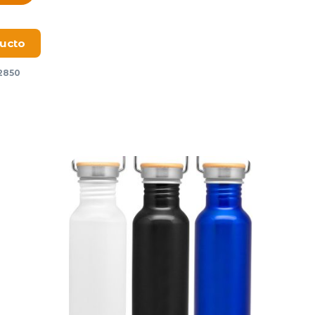
ducto
2850