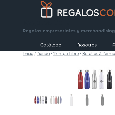
Saltar
al
contenido
Regalos Corp
Regalos empresariales y merchandising
Catálogo
Nosotros
A
Inicio
/
Tienda
/
Tiempo Libre
/
Botellas & Termo