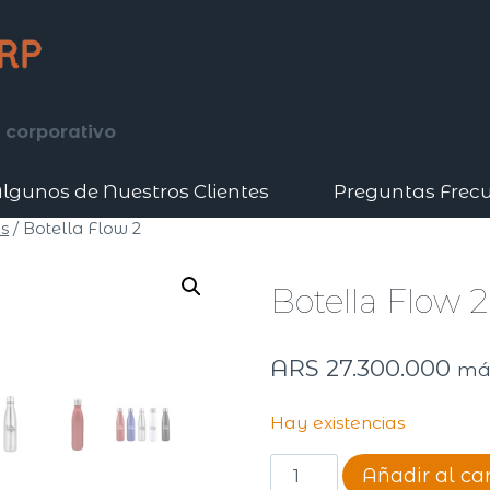
 corporativo
lgunos de Nuestros Clientes
Preguntas Frec
s
/
Botella Flow 2
Botella Flow 2
ARS
27.300.000
má
Hay existencias
Botella
Añadir al car