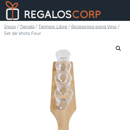
Saltar
Regalo
al
Corp
contenido
Inicio
/
Tienda
/
Tiempo Libre
/
Accesorios para Vino
/
Set de shots Four