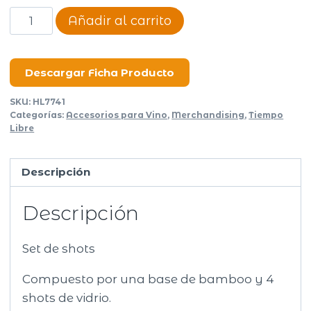
Set
Añadir al carrito
de
shots
Four
Descargar Ficha Producto
cantidad
SKU:
HL7741
Categorías:
Accesorios para Vino
,
Merchandising
,
Tiempo
Libre
Descripción
Descripción
Set de shots
Compuesto por una base de bamboo y 4
shots de vidrio.