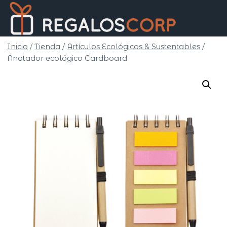
Saltar
Regalo
al
Corp
contenido
Inicio
/
Tienda
/
Artículos Ecológicos & Sustentables
/
Anotador ecológico Cardboard