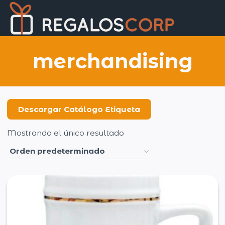
Saltar
Regalo
al
Corp
contenido
merchandising
Descargar Catálogo Etiqueta
Mostrando el único resultado