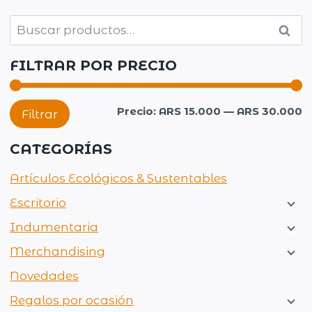
Buscar
Busc
por:
FILTRAR POR PRECIO
P
P
Precio:
ARS 15.000
—
ARS 30.000
Filtrar
m
m
CATEGORÍAS
Artículos Ecológicos & Sustentables
Escritorio
Indumentaria
Merchandising
Novedades
Regalos por ocasión