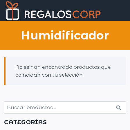
Saltar
Regalo
al
Corp
contenido
Humidificador
No se han encontrado productos que
coincidan con tu selección.
Buscar
Busc
por:
CATEGORÍAS