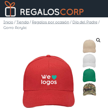
Saltar
Regalo
al
Corp
contenido
Inicio
/
Tienda
/
Regalos por ocasión
/
Día del Padre
/
Gorro Acrylic