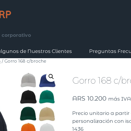
 corporativo
lgunos de Nuestros Clientes
Preguntas Frec
o
/
Gorro 168 c/broche
Gorro 168 c/b
ARS
10.200
más IV
Precio unitario a parti
personalización con iso
1436