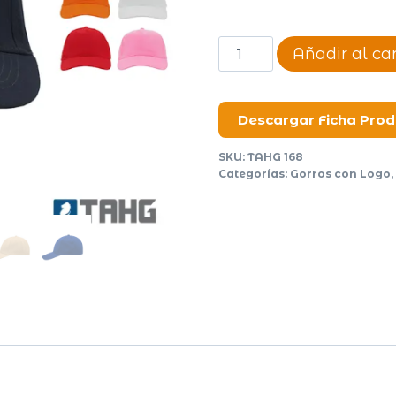
Gorro
Añadir al car
168
c/broche
cantidad
Descargar Ficha Pro
SKU:
TAHG 168
Categorías:
Gorros con Logo