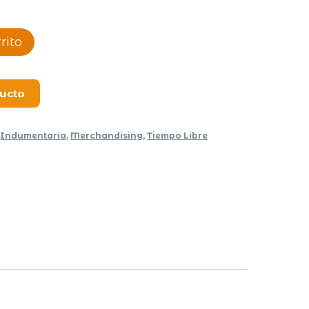
rito
ducto
,
Indumentaria
,
Merchandising
,
Tiempo Libre