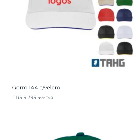
Gorro 144 c/velcro
ARS
9.795
más IVA