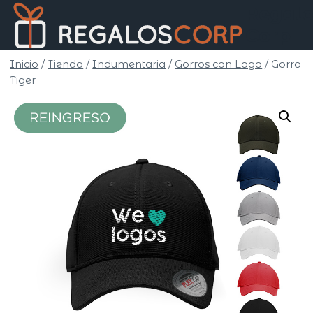
Saltar
Regalo
al
Corp
contenido
Inicio
/
Tienda
/
Indumentaria
/
Gorros con Logo
/
Gorro
Tiger