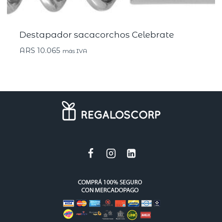
Destapador sacacorchos Celebrate
ARS
10.065
más IVA