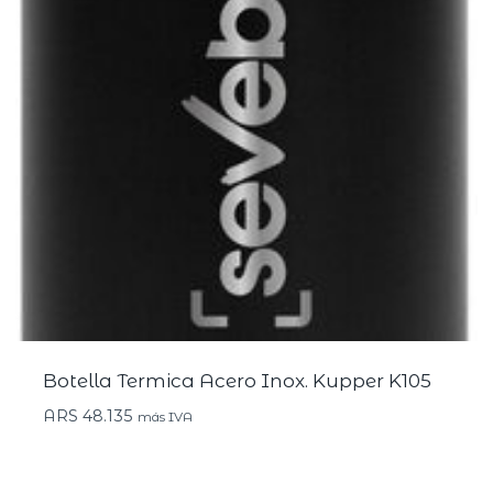
Botella Termica Acero Inox. Kupper K105
ARS
48.135
más IVA