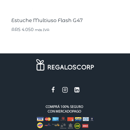
Estuche Multiuso Flash G47
ARS
4.050
más IVA