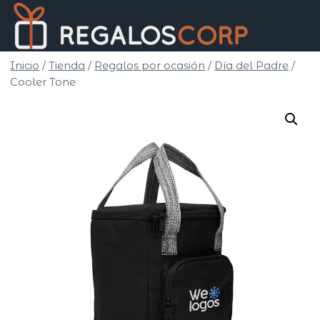
Saltar
Regalo
al
Corp
contenido
Inicio
/
Tienda
/
Regalos por ocasión
/
Día del Padre
/
Cooler Tone