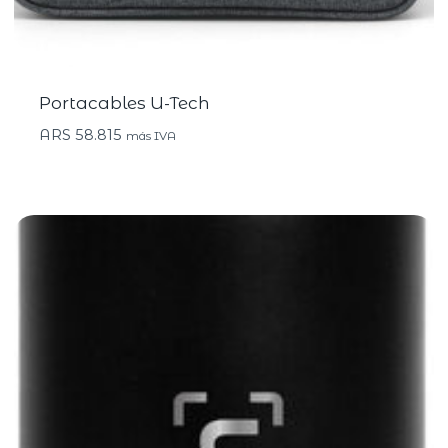
Portacables U-Tech
ARS
58.815
más IVA