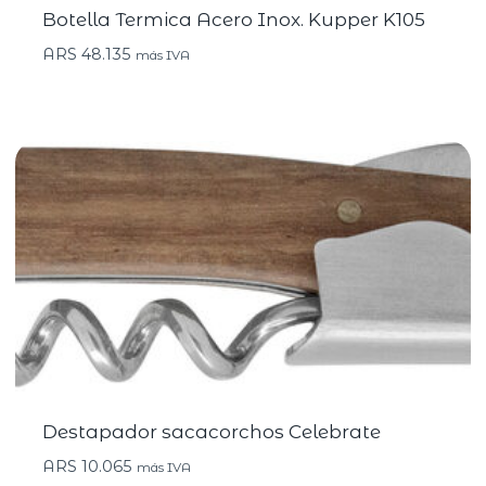
Botella Termica Acero Inox. Kupper K105
ARS
48.135
más IVA
Destapador sacacorchos Celebrate
ARS
10.065
más IVA