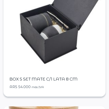
BOX S SET MATE C/1 LATA 8 CM
ARS
54.000
más IVA