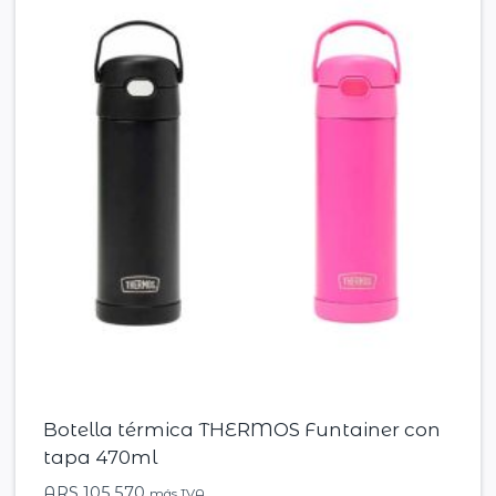
Botella térmica THERMOS Funtainer con
tapa 470ml
ARS
105.570
más IVA