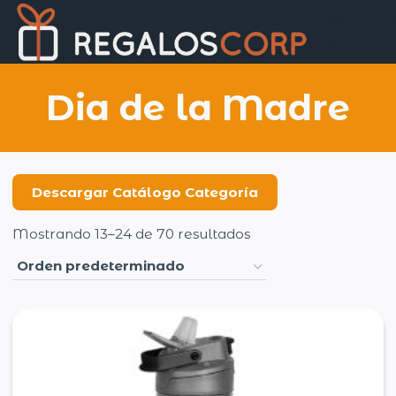
Saltar
Regalo
al
Corp
contenido
Dia de la Madre
Descargar Catálogo Categoría
Mostrando 13–24 de 70 resultados