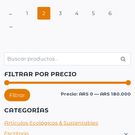
←
1
2
3
4
5
6
→
Buscar
Busc
por:
FILTRAR POR PRECIO
P
P
Precio:
ARS 0
—
ARS 180.000
Filtrar
m
m
CATEGORÍAS
Artículos Ecológicos & Sustentables
Escritorio