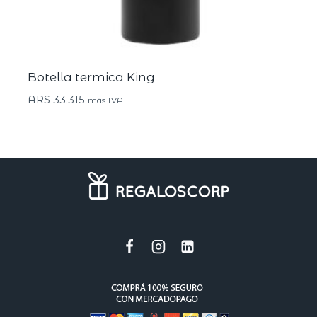
Botella termica King
ARS
33.315
más IVA