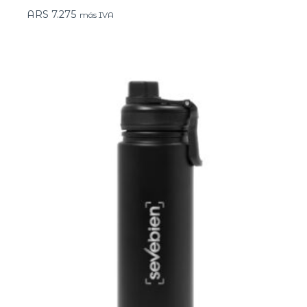
ARS
7.275
más IVA