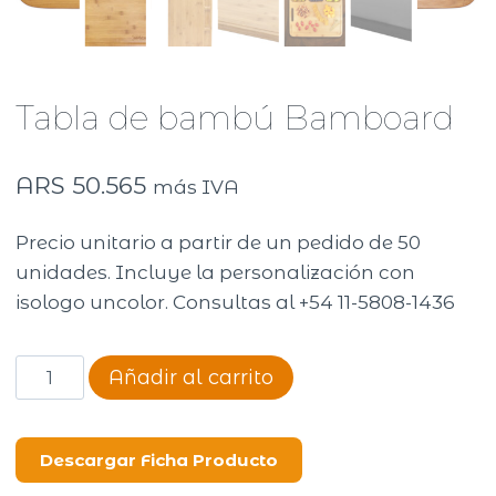
Tabla de bambú Bamboard
ARS
50.565
más IVA
Precio unitario a partir de un pedido de 50
unidades. Incluye la personalización con
isologo uncolor. Consultas al +54 11-5808-1436
Tabla
Añadir al carrito
de
bambú
Bamboard
Descargar Ficha Producto
cantidad