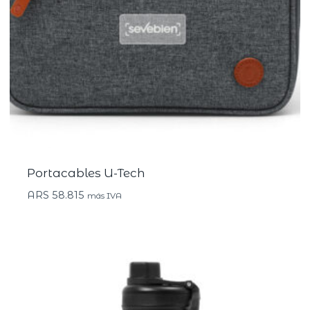
Portacables U-Tech
ARS
58.815
más IVA