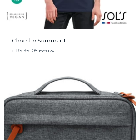
Chomba Summer II
ARS
36.105
más IVA