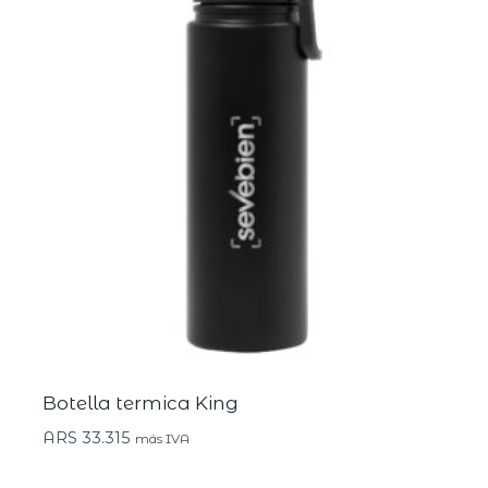
Botella termica King
ARS
33.315
más IVA