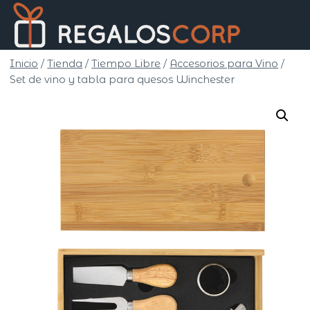
Saltar
Regalo
al
Corp
contenido
Inicio
/
Tienda
/
Tiempo Libre
/
Accesorios para Vino
/
Set de vino y tabla para quesos Winchester