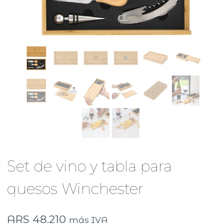
Set de vino y tabla para
quesos Winchester
ARS
48.210
más IVA