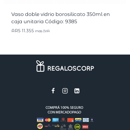
Vaso doble vidrio borosilicato 350ml en
caja unitaria Código: 9385
ARS
11.355
más IVA