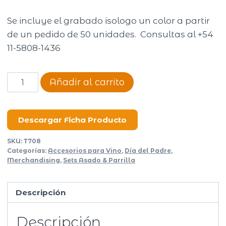
Se incluye el grabado isologo un color a partir
de un pedido de 50 unidades. Consultas al +54
11-5808-1436
Set
Añadir al carrito
de
vino
y
Descargar Ficha Producto
tabla
SKU:
T708
para
Categorías:
Accesorios para Vino
,
Día del Padre
,
quesos
Merchandising
,
Sets Asado & Parrilla
Winchester
cantidad
Descripción
Descripción