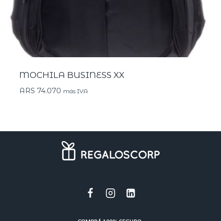
MOCHILA BUSINESS XX
ARS
74.070
más IVA