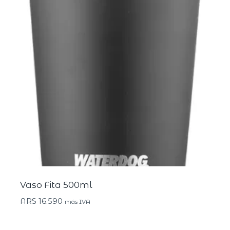
Vaso Fita 500ml
ARS
16.590
más IVA