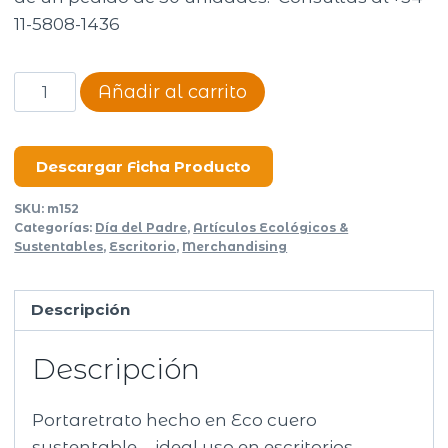
11-5808-1436
Portaretrato
Añadir al carrito
13x18cm
Echo
cantidad
Descargar Ficha Producto
SKU:
m152
Categorías:
Día del Padre
,
Artículos Ecológicos &
Sustentables
,
Escritorio
,
Merchandising
Descripción
Descripción
Portaretrato hecho en Eco cuero
sustentable…. ideal uso en escritorios