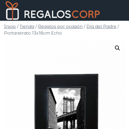
Saltar
Regalo
al
Corp
contenido
Inicio
/
Tienda
/
Regalos por ocasión
/
Día del Padre
/
Portaretrato 13x18cm Echo