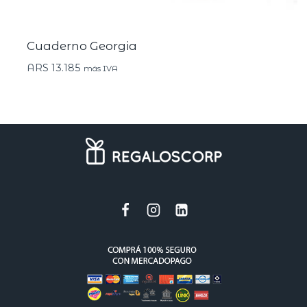
Cuaderno Georgia
ARS
13.185
más IVA