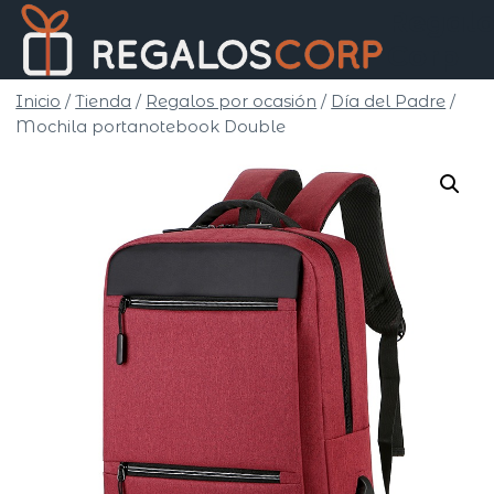
Saltar
Regalo
al
Corp
contenido
Inicio
/
Tienda
/
Regalos por ocasión
/
Día del Padre
/
Mochila portanotebook Double