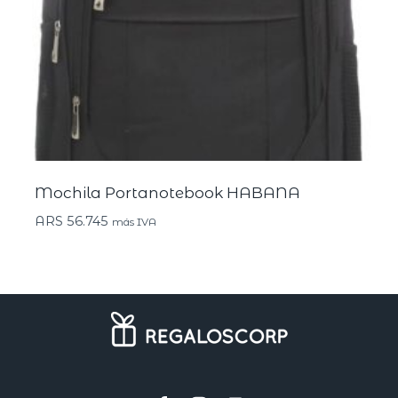
Mochila Portanotebook HABANA
ARS
56.745
más IVA