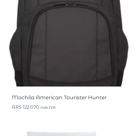
Mochila American Tourister Hunter
ARS
122.070
más IVA