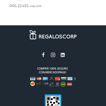
ARS
22.455
más IVA