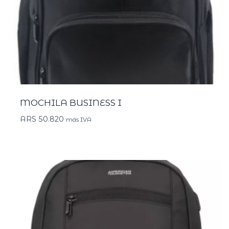
MOCHILA BUSINESS I
ARS
50.820
más IVA