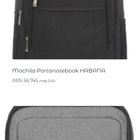
Mochila Portanotebook HABANA
ARS
56.745
más IVA