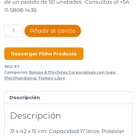
de un pedido de 50 unidades. Consultas al +54
11-5808-1436
Mochila
Añadir al carrito
Net
&
Tech
Descargar Ficha Producto
cantidad
SKU:
K7
Categorías:
Bolsos & Mochilas Corporativas con logo
,
Merchandising
,
Tiempo Libre
Descripción
Descripción
31 x 42 x 15 cm. Capacidad 17 litros. Poliéster