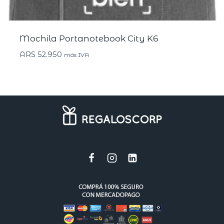
Mochila Portanotebook City K6
ARS
52.950
más IVA