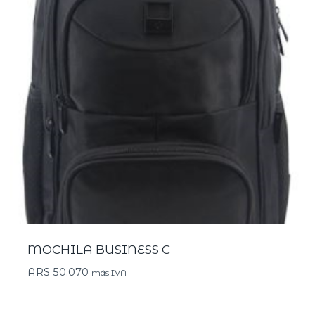
MOCHILA BUSINESS C
ARS
50.070
más IVA