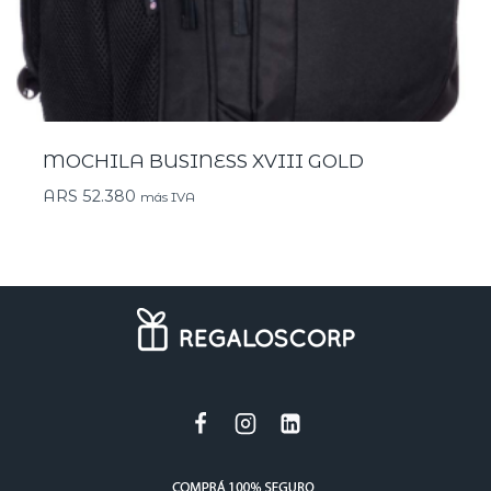
MOCHILA BUSINESS XVIII GOLD
ARS
52.380
más IVA