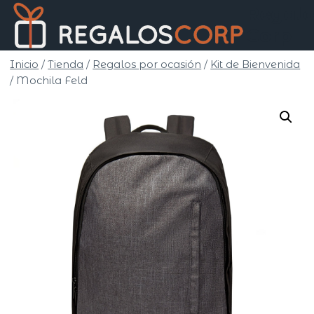
Saltar
Regalo
al
Corp
contenido
Inicio
/
Tienda
/
Regalos por ocasión
/
Kit de Bienvenida
/
Mochila Feld