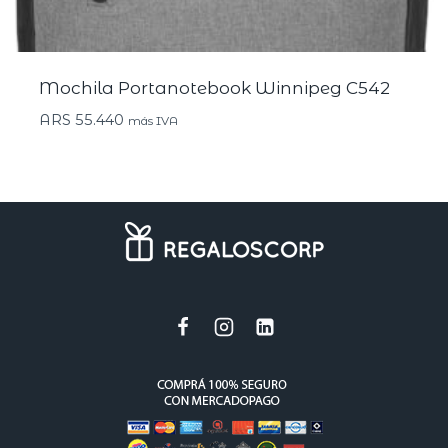
Mochila Portanotebook Winnipeg C542
ARS
55.440
más IVA