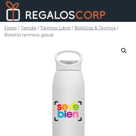
Saltar
Regalo
al
Corp
contenido
Inicio
/
Tienda
/
Tiempo Libre
/
Botellas & Termos
/
Botella termica gaudi