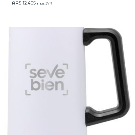
ARS
12.465
más IVA