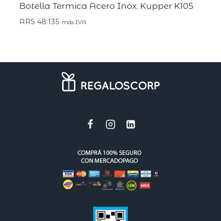
Botella Termica Acero Inox. Kupper K105
ARS
48.135
más IVA