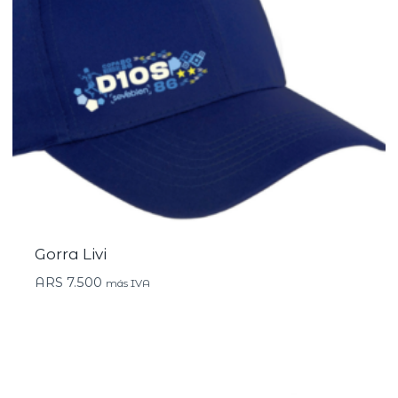
Gorra Livi
ARS
7.500
más IVA