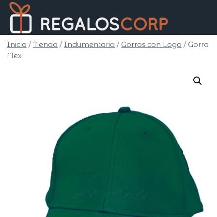
Saltar
Regalo
al
Corp
contenido
Inicio
/
Tienda
/
Indumentaria
/
Gorros con Logo
/
Gorro
Flex