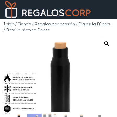
Saltar
Regalo
al
Corp
contenido
Inicio
/
Tienda
/
Regalos por ocasión
/
Dia de la Madre
/
Botella térmica Dorica