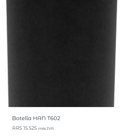
Botella HAN T602
ARS
15.525
más IVA