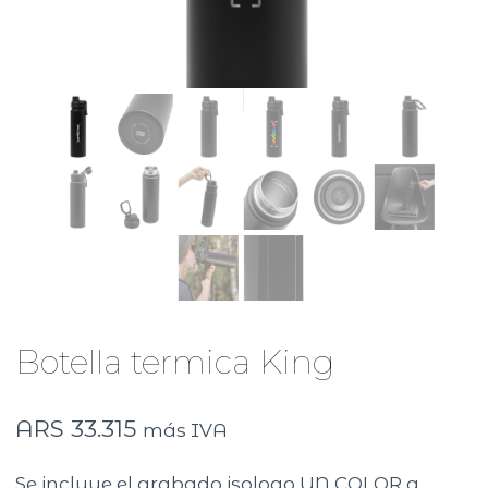
Botella termica King
ARS
33.315
más IVA
Se incluye el grabado isologo UN COLOR a