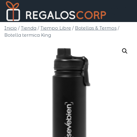
Saltar
Regalo
al
Corp
contenido
Inicio
/
Tienda
/
Tiempo Libre
/
Botellas & Termos
/
Botella termica King