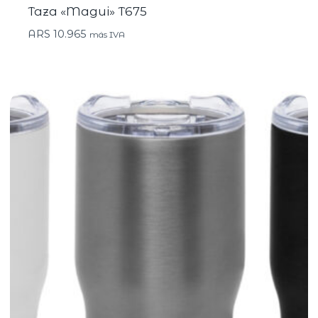
Taza «Magui» T675
ARS
10.965
más IVA