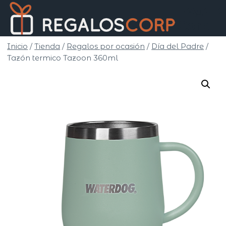
Saltar
Regalo
al
Corp
contenido
Inicio
/
Tienda
/
Regalos por ocasión
/
Día del Padre
/
Tazón termico Tazoon 360ml