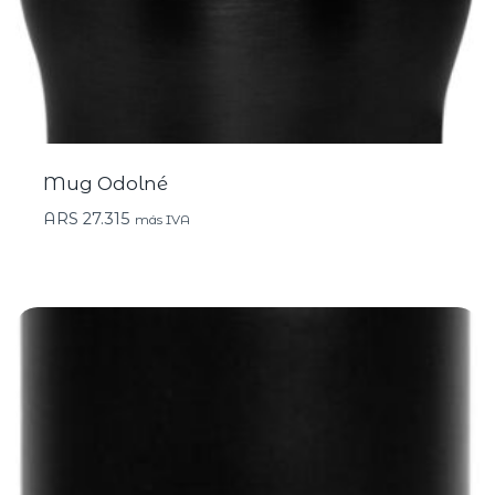
Mug Odolné
ARS
27.315
más IVA