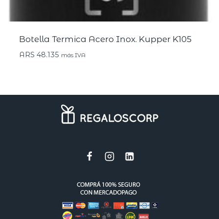
Botella Termica Acero Inox. Kupper K105
ARS
48.135
más IVA