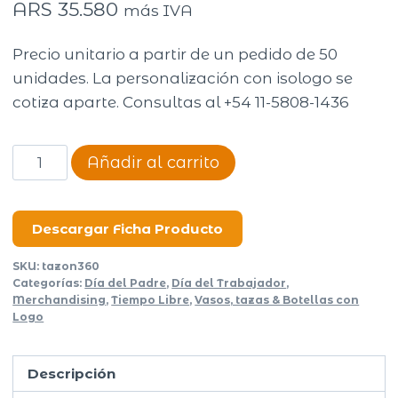
ARS
35.580
más IVA
Precio unitario a partir de un pedido de 50
unidades. La personalización con isologo se
cotiza aparte. Consultas al +54 11-5808-1436
Tazón
Añadir al carrito
termico
Tazoon
360ml
Descargar Ficha Producto
cantidad
SKU:
tazon360
Categorías:
Día del Padre
,
Día del Trabajador
,
Merchandising
,
Tiempo Libre
,
Vasos, tazas & Botellas con
Logo
Descripción