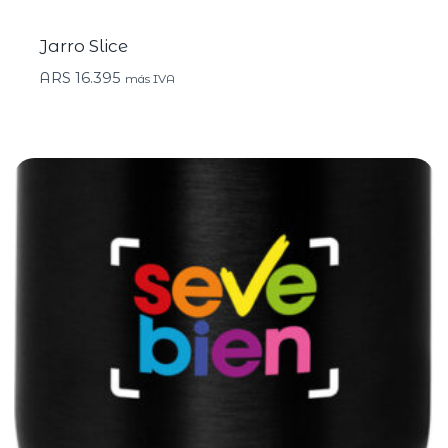
Jarro Slice
ARS
16.395
más IVA