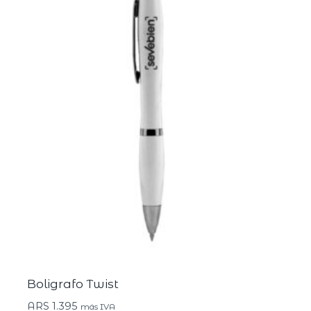
Boligrafo Twist
ARS
1.395
más IVA