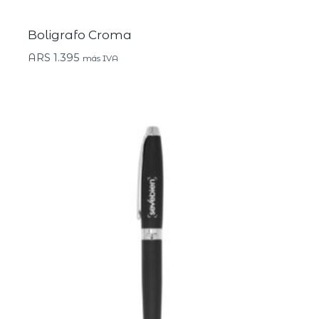
Boligrafo Croma
ARS
1.395
más IVA