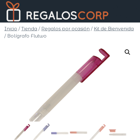
Saltar
Regalo
al
Corp
contenido
Inicio
/
Tienda
/
Regalos por ocasión
/
Kit de Bienvenida
/
Bolígrafo Flutwo