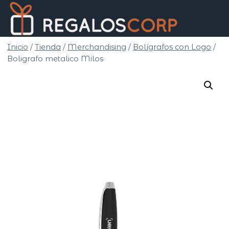
Saltar
Regalo
al
Corp
contenido
Inicio
/
Tienda
/
Merchandising
/
Bolígrafos con Logo
/
Boligrafo metalico Milos