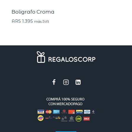
Boligrafo Croma
ARS
1.395
más IVA