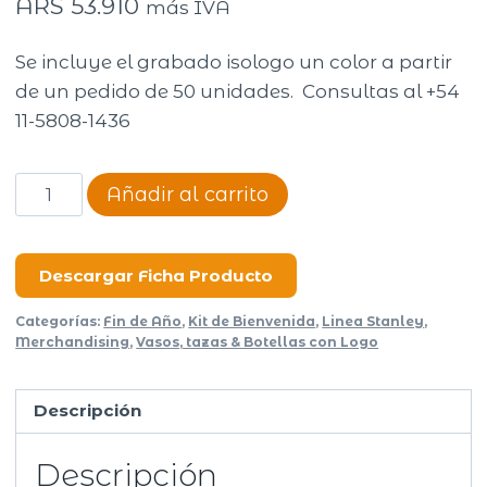
ARS
53.910
más IVA
Se incluye el grabado isologo un color a partir
de un pedido de 50 unidades. Consultas al +54
11-5808-1436
VASO
Añadir al carrito
STANLEY
PINTA
473ML
Descargar Ficha Producto
cantidad
Categorías:
Fin de Año
,
Kit de Bienvenida
,
Linea Stanley
,
Merchandising
,
Vasos, tazas & Botellas con Logo
Descripción
Descripción