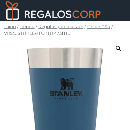
Saltar
Regalo
al
Corp
contenido
Inicio
/
Tienda
/
Regalos por ocasión
/
Fin de Año
/
VASO STANLEY PINTA 473ML