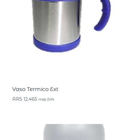
Vaso Termico Ext
ARS
12.465
más IVA