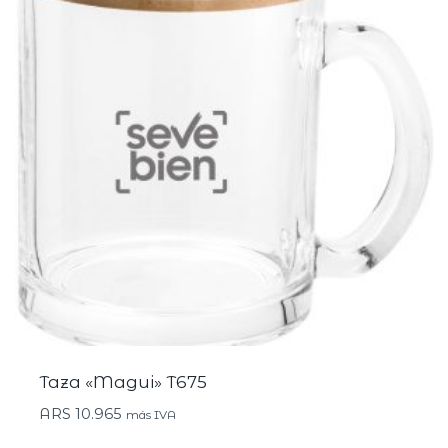
Taza «Magui» T675
ARS
10.965
más IVA