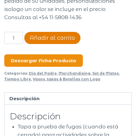
pedido de 50 unidades. personalizaciones
isologo un color se incluye en el precio
Consultas al +54 11-5808-1436
Termo
Añadir al carrito
Thermal
Bottle
1182ml
Descargar Ficha Producto
–
Categorías:
Día del Padre
,
Merchandising
,
Set de Mates
,
CONTIGO
Tiempo Libre
,
Vasos, tazas & Botellas con Logo
cantidad
Descripción
Descripción
Tapa a prueba de fugas (cuando está
cerrada) para actividades sobre la