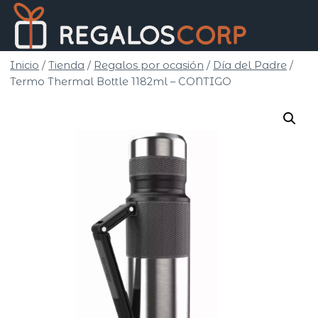
Saltar
Regalo
al
Corp
contenido
Inicio
/
Tienda
/
Regalos por ocasión
/
Día del Padre
/
Termo Thermal Bottle 1182ml – CONTIGO