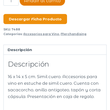
Añadir al carrito
para
vinos
Quartier
Descargar Ficha Producto
cantidad
SKU:
T488
Categorías:
Accesorios para Vino
,
Merchandising
Descripción
Descripción
16 x 14 x 5 cm. Simil cuero. Accesorios para
vino en estuche de simil cuero. Cuenta con
sacacorcho, anillo antigoteo, tapón y corta
cápsula. Presentación en caja de regalo.