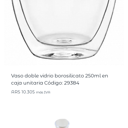
Vaso doble vidrio borosilicato 250ml en
caja unitaria Código: 29384
ARS
10.305
más IVA